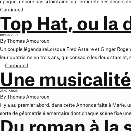
époque, encore pas si lointaine, où l’entièreté des décors de
Continued
Top Hat, ou la 
09/03/2026
By
Thomas Amouroux
Un couple légendaireLorsque Fred Astaire et Ginger Rogers t
leur quatrième en trois ans, qui consacre les deux stars et
…
Continued
Une musicalité
28/01/2026
By
Thomas Amouroux
Il y a au premier abord, dans cette Annonce faite à Marie,
sorte de géométrie élémentaire dont chaque scène fixe une f
Du roman à la 