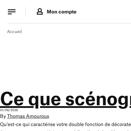
Panneau de gestion des cookies
Panneau de gestion des cookies
Mon compte
Accueil
Ce que scénogr
01/06/2026
By
Thomas Amouroux
Qu’est-ce qui caractérise votre double fonction de décorate