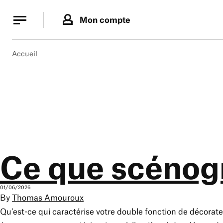
Panneau de gestion des cookies
Panneau de gestion des cookies
Mon compte
Accueil
Ce que scénogr
01/06/2026
By
Thomas Amouroux
Qu’est-ce qui caractérise votre double fonction de décorate