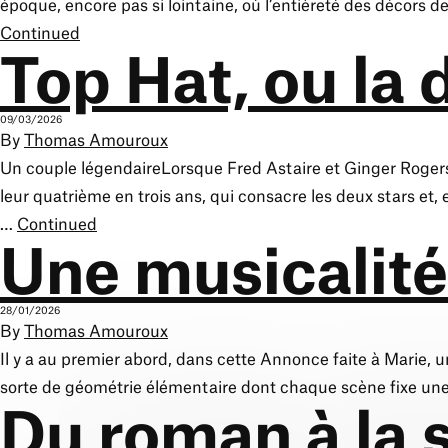
époque, encore pas si lointaine, où l’entièreté des décors de
Continued
Top Hat, ou la 
09/03/2026
By
Thomas Amouroux
Un couple légendaireLorsque Fred Astaire et Ginger Rogers t
leur quatrième en trois ans, qui consacre les deux stars et
…
Continued
Une musicalité
28/01/2026
By
Thomas Amouroux
Il y a au premier abord, dans cette Annonce faite à Marie,
sorte de géométrie élémentaire dont chaque scène fixe une f
Du roman à la 