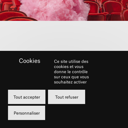
Ce site utilise des
cookies et vous
donne le contrôle
sur ceux que vous
souhaitez activer
SAISON 26-27
Tout accepter
Tout refuser
Découvrez la programmation
Personnaliser