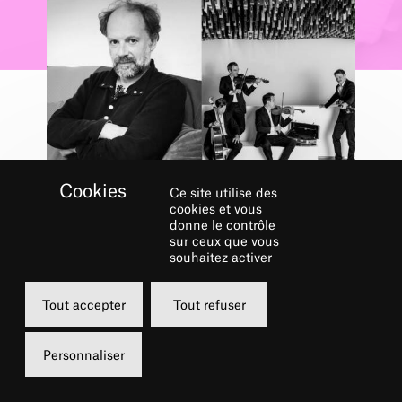
Ce site utilise des
cookies et vous
donne le contrôle
sur ceux que vous
souhaitez activer
Concerts du dimanche matin
QUATUOR
Tout accepter
Tout refuser
MODIGLIANI /
DENIS PODALYDÈS
Personnaliser
28 JUIN 2026