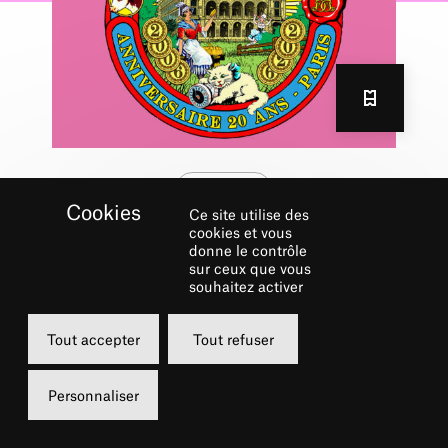
Concerts
Ce site utilise des
BORN BAD
cookies et vous
RECORDS
donne le contrôle
sur ceux que vous
souhaitez activer
3 OCT. 2026
17h
Grande Salle
De 6 à 58 €
Tout accepter
Tout refuser
Personnaliser