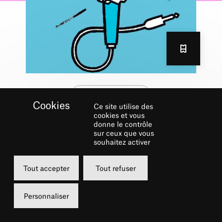
Les p'tits fauteuils
Ce site utilise des
PLIS/SONS
cookies et vous
donne le contrôle
13 SEPT.
sur ceux que vous
souhaitez activer
Uniquement par téléphone
Tout accepter
Tout refuser
11h, 14h, 16h
Grand Foyer
De 7 à 14 €
Personnaliser