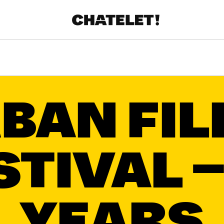
R.
A
BAN FI
STIVAL –
YEARS