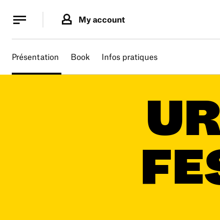
Cookies management panel
Cookies management panel
My account
B.
MA
Présentation
Book
Infos pratiques
UR
FE