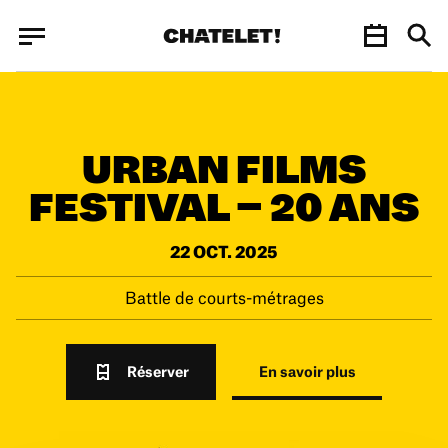
Panneau de gestion des cookies
Panneau de gestion des cookies
URBAN FILMS
FESTIVAL – 20 ANS
22 OCT. 2025
Battle de courts-métrages
Réserver
En savoir plus