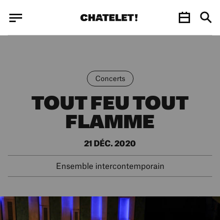
Panneau de gestion des cookies
Panneau de gestion des cookies
Concerts
TOUT FEU TOUT
FLAMME
21 DÉC. 2020
Ensemble intercontemporain