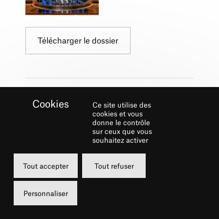
Télécharger le dossier
Téléchargez notre dossier pédagogique de
Ce site utilise des
Afanador, du 27 mars au 2 avril au Théâtre du
cookies et vous
Châtelet
donne le contrôle
sur ceux que vous
souhaitez activer
Tout accepter
Tout refuser
Personnaliser