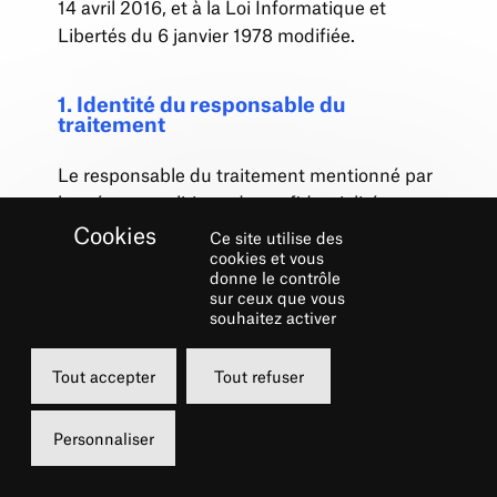
14 avril 2016, et à la Loi Informatique et
Libertés du 6 janvier 1978 modifiée.
1. Identité du responsable du
traitement
Le responsable du traitement mentionné par
la présente politique de confidentialité est
l’association du Théâtre Musical de Paris –
Ce site utilise des
Châtelet, dont le siège social est situé 2 Rue
cookies et vous
donne le contrôle
Edouard Colonne 75001 Paris et qui est
sur ceux que vous
représentée par la Présidente,
Natalie
souhaitez activer
Rastoin
.
Tout accepter
Tout refuser
2. Quelles sont les données
recueillies par le Théâtre ?
Personnaliser