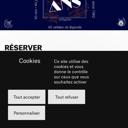
RÉSERVER
Ce site utilise des
Vendredi
cookies et vous
donne le contrôle
28 janvier 2022
sur ceux que vous
20h00
souhaitez activer
Grande Salle
Tout accepter
Tout refuser
de 15 à 55 €
Personnaliser
Pass châtelet