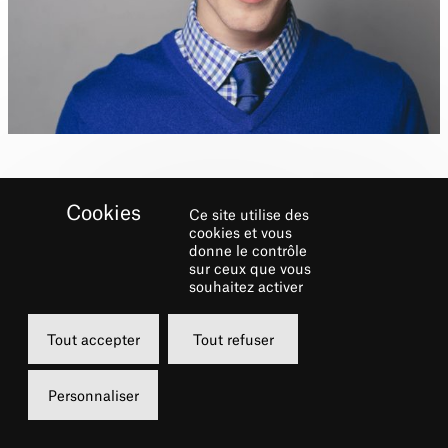
Ce site utilise des
cookies et vous
donne le contrôle
sur ceux que vous
Biographie
souhaitez activer
Cory s’est produit dans plusieurs spectacles
Tout accepter
Tout refuser
de Broadway et off-Broadway, dans des
théâtres à travers les États-Unis ainsi que
Personnaliser
dans des émissions de télévision. Il est
enchanté de faire à nouveau partie d’
Un