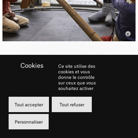
Ce site utilise des
cookies et vous
donne le contrôle
sur ceux que vous
Biographie
souhaitez activer
La compagnie Lunatic crée des spectacles
Tout accepter
Tout refuser
sensibles et singuliers où acrobatie aérienne,
scénographie et musique vivante sont
Personnaliser
intimement liées. Les créations sont issues
de la collaboration complice entre Cécile