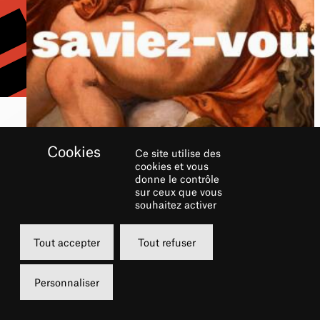
Ce site utilise des
cookies et vous
AVRIL AU CHÂTELET
donne le contrôle
sur ceux que vous
souhaitez activer
Tout accepter
Tout refuser
Personnaliser
LA BELLE AU BOIS DORMANT