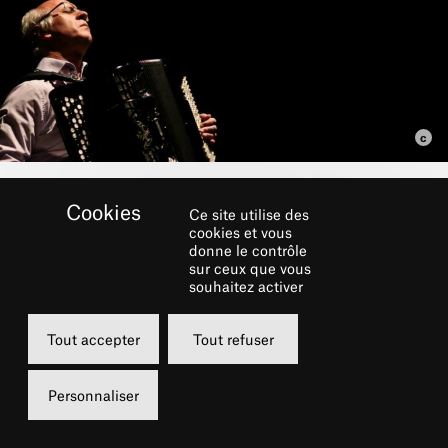
Ce site utilise des
cookies et vous
donne le contrôle
sur ceux que vous
souhaitez activer
Tout accepter
Tout refuser
Personnaliser
Dans le cadre du festival
LE CHÂTELET FAIT