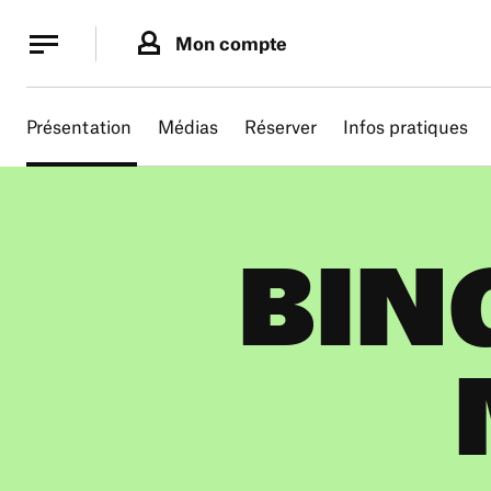
Panneau de gestion des cookies
Panneau de gestion des cookies
Mon compte
Présentation
Médias
Réserver
Infos pratiques
BIN