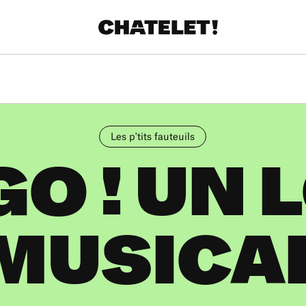
Les p'tits fauteuils
GO ! UN 
MUSICA