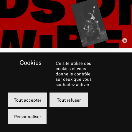
Ce site utilise des
RÉSERVER
cookies et vous
donne le contrôle
sur ceux que vous
Mardi
souhaitez activer
28 janvier 2025
Tout accepter
Tout refuser
20h00
Grande Salle
Personnaliser
de 5 à 55 €