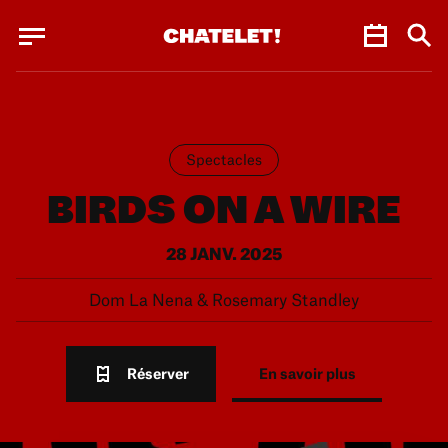
Panneau de gestion des cookies
Panneau de gestion des cookies
Spectacles
BIRDS ON A WIRE
28 JANV. 2025
Dom La Nena & Rosemary Standley
Réserver
En savoir plus