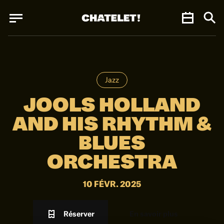
Panneau de gestion des cookies
Panneau de gestion des cookies
Jazz
JOOLS HOLLAND
AND HIS RHYTHM &
BLUES
ORCHESTRA
10 FÉVR. 2025
Réserver
En savoir plus