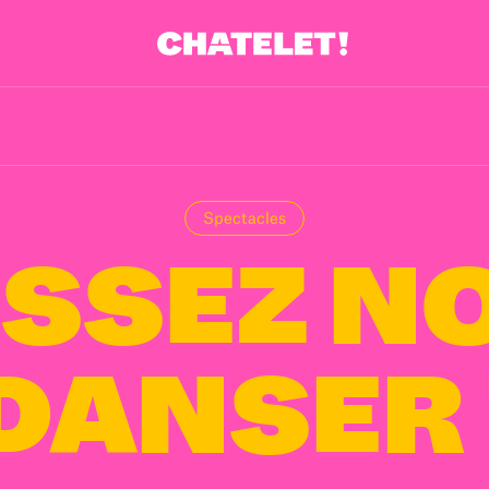
Spectacles
ISSEZ N
DANSER 