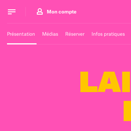
Panneau de gestion des cookies
Panneau de gestion des cookies
Mon compte
Présentation
Médias
Réserver
Infos pratiques
LA