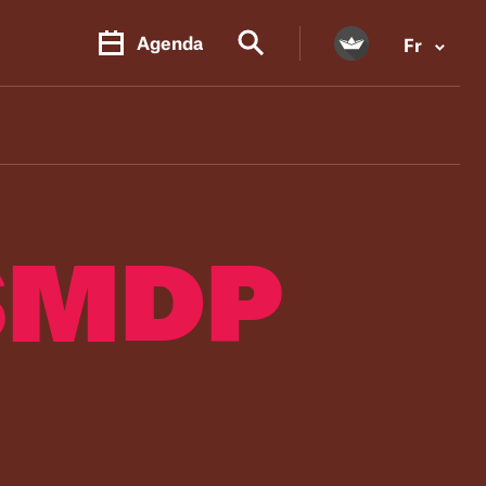
Agenda
Fr
SMDP