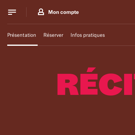
Panneau de gestion des cookies
Panneau de gestion des cookies
Mon compte
Présentation
Réserver
Infos pratiques
RÉC