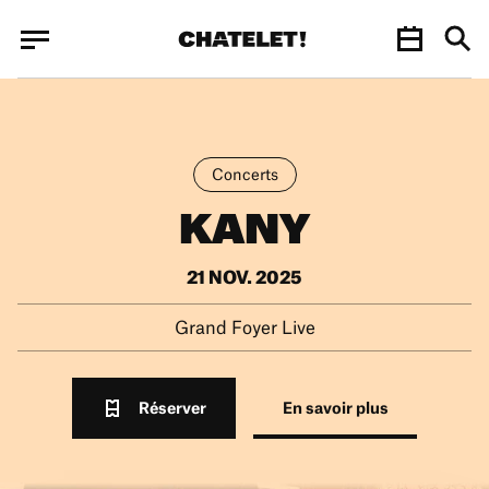
Panneau de gestion des cookies
Panneau de gestion des cookies
Concerts
KANY
21 NOV. 2025
Grand Foyer Live
Réserver
En savoir plus