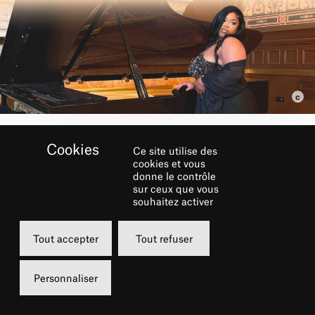
Ce site utilise des
RÉSERVER
cookies et vous
donne le contrôle
sur ceux que vous
Vendredi
souhaitez activer
21 novembre 2025
Tout accepter
Tout refuser
20h00
Grand Foyer
Personnaliser
10 €