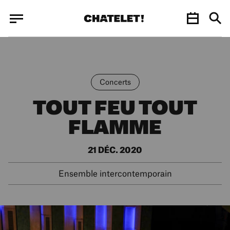
Panneau de gestion des cookies
Panneau de gestion des cookies
Concerts
TOUT FEU TOUT
FLAMME
21 DÉC. 2020
Ensemble intercontemporain