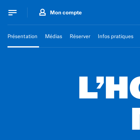
Panneau de gestion des cookies
Panneau de gestion des cookies
Mon compte
Présentation
Médias
Réserver
Infos pratiques
L’H