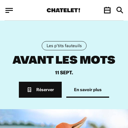
Panneau de gestion des cookies
Panneau de gestion des cookies
Les p'tits fauteuils
AVANT LES MOTS
11 SEPT.
Réserver
En savoir plus