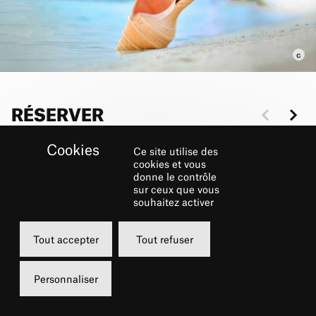
RÉSERVER
Ce site utilise des
Dimanche
Dimanche
cookies et vous
donne le contrôle
11 septembre 2022
11 septembre 
sur ceux que vous
11h00
15h00
souhaitez activer
Grand Foyer
Grand Foyer
Tout accepter
Tout refuser
de 6 à 12 €
de 6 à 12 €
Personnaliser