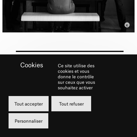
Ce site utilise des
cookies et vous
Biographie
donne le contrôle
sur ceux que vous
souhaitez activer
Beat : le battement.
Tout accepter
Tout refuser
« Fondement principal de la musique dite
pulsée et origine de l’émotion musicale.»
Personnaliser
Quatre percussionnistes, quatre claviers à