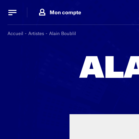
Panneau de gestion des cookies
Panneau de gestion des cookies
Mon compte
Accueil
Artistes
Alain Boublil
AL