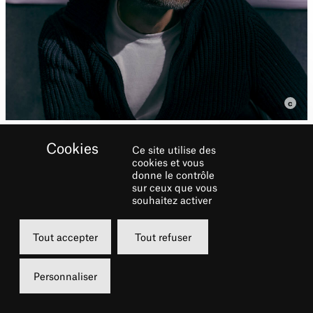
Ce site utilise des
cookies et vous
donne le contrôle
sur ceux que vous
souhaitez activer
Biographie
Tout accepter
Tout refuser
Metteur en scène éclectique, Ladislas Chollat
est connu pour sa capacité à passer de
Personnaliser
genres en genres. En effet au début de sa
carrière il a beaucoup mis en scène des