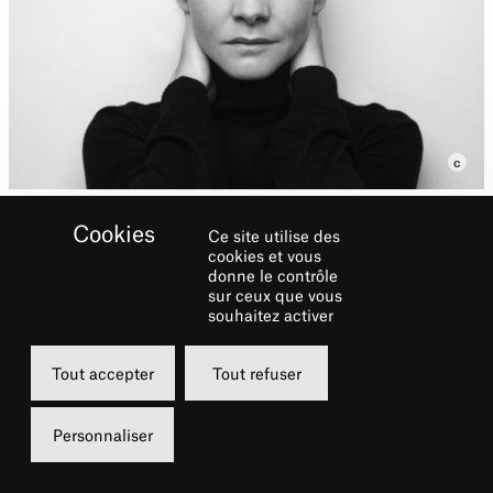
Ce site utilise des
cookies et vous
donne le contrôle
Clotilde Courau interprète
sur ceux que vous
la Grande-Duchesse dans
souhaitez activer
Les Justes
Tout accepter
Tout refuser
Biographie
Personnaliser
Formation