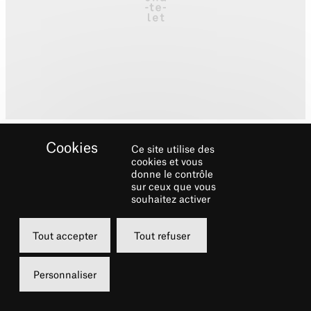
Ce site utilise des
cookies et vous
donne le contrôle
sur ceux que vous
souhaitez activer
Biographie
Tout accepter
Tout refuser
Musicienne aux multiples talents, Alexandra
Cravero a su imposer sa personnalité
Personnaliser
charismatique et son engagement hors du
commun au sein de la nouvelle génération de