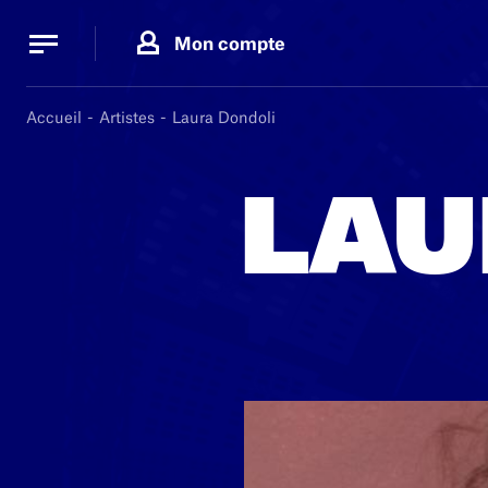
Panneau de gestion des cookies
Panneau de gestion des cookies
Mon compte
Accueil
Artistes
Laura Dondoli
LAU