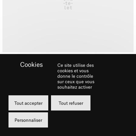
Ce site utilise des
cookies et vous
donne le contrôle
sur ceux que vous
souhaitez activer
Biographie
Tout accepter
Tout refuser
Axelle du Rouret est née à Paris. Elle vit dans
différents pays entre 1970 et 1985
Personnaliser
(Angleterre, Tunisie, Italie, Hollande). De
retour en France elle est formée au cours