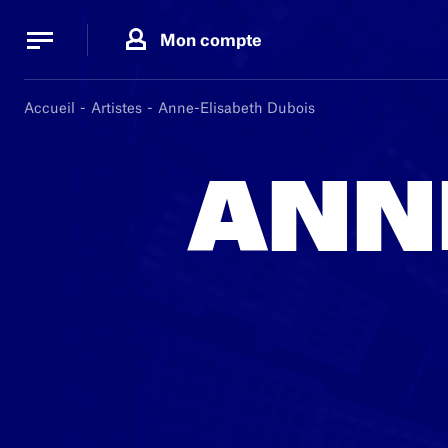
Panneau de gestion des cookies
Panneau de gestion des cookies
Mon compte
Accueil
Artistes
Anne-Elisabeth Dubois
ANN