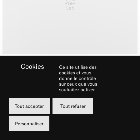
Ce site utilise des
cookies et vous
donne le contrôle
sur ceux que vous
souhaitez activer
Biographie
Tout accepter
Tout refuser
Après avoir reçu les précieux conseils de
Pierre Dervaux à l’Ecole Normale de Musique
Personnaliser
de Paris puis de Carlo-Maria Giulini et de
Daniel Barenboim, Pierre-Michel Durand