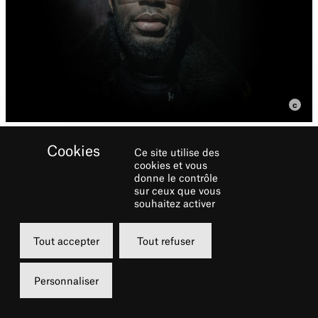
Ce site utilise des
cookies et vous
donne le contrôle
Matteo Falkone interprète
sur ceux que vous
Foka dans Les Justes
souhaitez activer
Tout accepter
Tout refuser
Biographie
Personnaliser
Originaire de Strasbourg et plus
particulièrement du quartier du Neuhof,