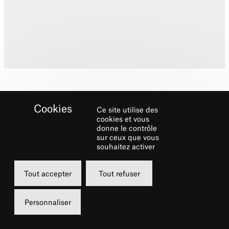
Ce site utilise des
cookies et vous
donne le contrôle
sur ceux que vous
Biographie
souhaitez activer
Directeur artistique, chef d’orchestre et
Tout accepter
Tout refuser
pianiste de renommée internationale, figure
de proue de la scène musicale américaine, il
Personnaliser
est notamment le fondateur en 1994 et
directeur musical jusqu’en 2005 d’Encores!,