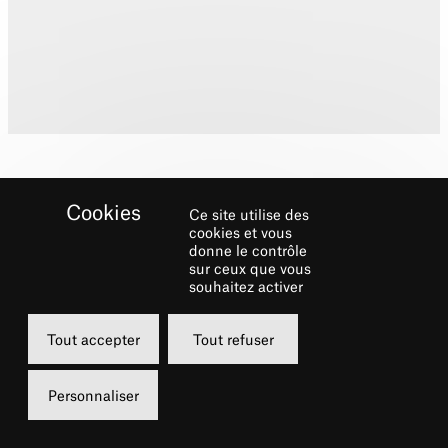
Ce site utilise des
cookies et vous
donne le contrôle
sur ceux que vous
Biographie
souhaitez activer
Il évolue sur la scène française et
Tout accepter
Tout refuser
internationale dans différents projets. Il a
collaboré avec Le Cirque Farouche, le
Personnaliser
metteur en scène Ken Higelin et des artistes
de musiques jazz et rock avec lesquels il est