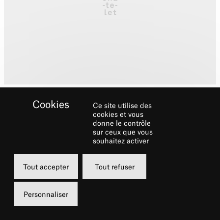
Ce site utilise des
cookies et vous
donne le contrôle
William Forsythe a été en
sur ceux que vous
résidence au Châtelet de
souhaitez activer
1990 à 1998.
Tout accepter
Tout refuser
Biographie
Personnaliser
William Forsythe
, récompensé par de