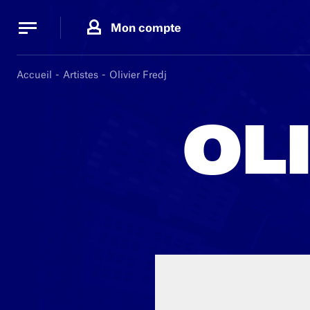
Panneau de gestion des cookies
Panneau de gestion des cookies
Mon compte
Accueil
Artistes
Olivier Fredj
OL