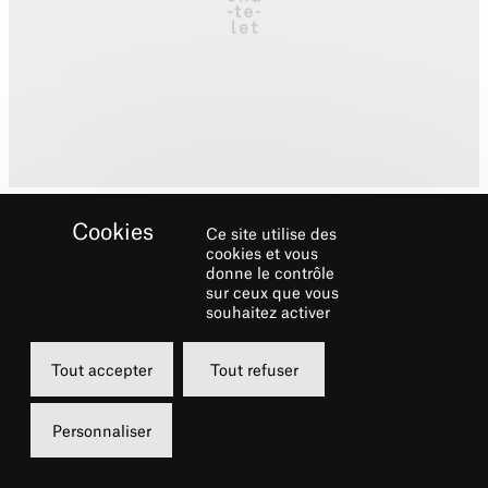
Ce site utilise des
cookies et vous
donne le contrôle
Directrice artistique de la
sur ceux que vous
Compagnie du Porte-Voix
souhaitez activer
Tout accepter
Tout refuser
Biographie
Personnaliser
Artiste multi-facettes, comédienne et
musicienne, Florence Goguel conçoit et