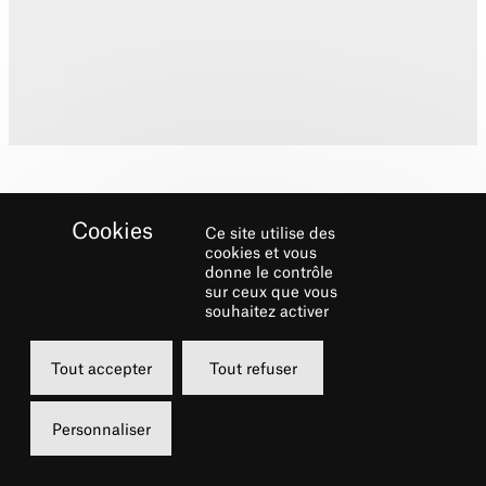
Ce site utilise des
cookies et vous
donne le contrôle
sur ceux que vous
Biographie
souhaitez activer
Formée à la gymnastique artistique et
Tout accepter
Tout refuser
diplômée de la Budapest Contemporary
Dance Academy and High School dans
Personnaliser
différentes techniques de danse.
Collaborations : Hiroaki Umeda, Eléonore