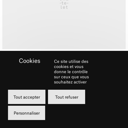
Ce site utilise des
cookies et vous
donne le contrôle
sur ceux que vous
souhaitez activer
Biographie
Tout accepter
Tout refuser
Angélique Kidjo
, quatre fois lauréate aux
Grammy Awards, est aujourd’hui l’une des
Personnaliser
plus grandes artistes de la musique
internationale, avec treize albums originaux à