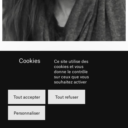
Ce site utilise des
Interprétation : extraits de
cookies et vous
donne le contrôle
Glacial Decoy de Trisha
sur ceux que vous
Brown, Walkaround Time
souhaitez activer
de Merce Cunningham et
Tout accepter
Tout refuser
une mémoire de
variations extraites des
Personnaliser
ballets de George
Balanchine.