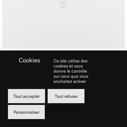
Ce site utilise des
cookies et vous
donne le contrôle
sur ceux que vous
souhaitez activer
Biographie
Tout accepter
Tout refuser
Formée à la direction de d’orchestre et de
chœurs Karine Locatelli étudie à l’Ecole
Personnaliser
Normale de musique de Paris puis au
Conservatoire national supérieur de musique