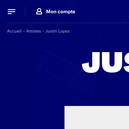
Panneau de gestion des cookies
Panneau de gestion des cookies
Mon compte
Accueil
Artistes
Justin Lopez
JU