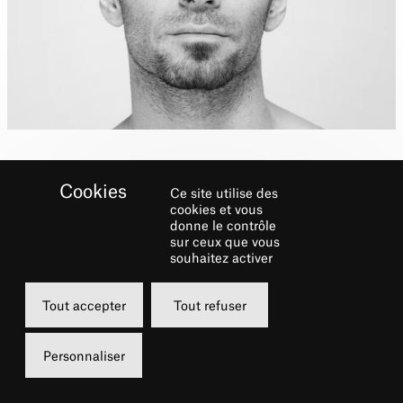
Ce site utilise des
Interprétation : extraits de
cookies et vous
donne le contrôle
son solo Pulse(s), basé sur
sur ceux que vous
les danses traditionnelles
souhaitez activer
du Maghreb
Tout accepter
Tout refuser
Biographie
Personnaliser
Danseur, chorégraphe et musicien,
Filipe