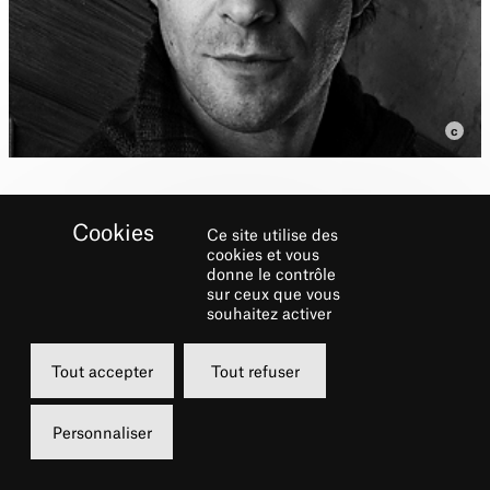
Ce site utilise des
cookies et vous
donne le contrôle
sur ceux que vous
Biographie
souhaitez activer
Après l’École P. Debauche, il entre au
Tout accepter
Tout refuser
C.N.S.A.D.
Benoit Marchand
a beaucoup joué
pour le théâtre, notamment avec les
Personnaliser
metteurs en scène G. Lavaudant, D. Bezace,
B. Lambert, P. Pineau, J.F Peyret, P. Lanton, S.