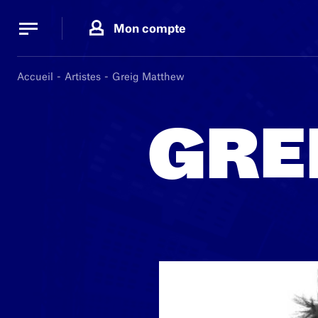
Panneau de gestion des cookies
Panneau de gestion des cookies
Mon compte
Accueil
Artistes
Greig Matthew
GRE