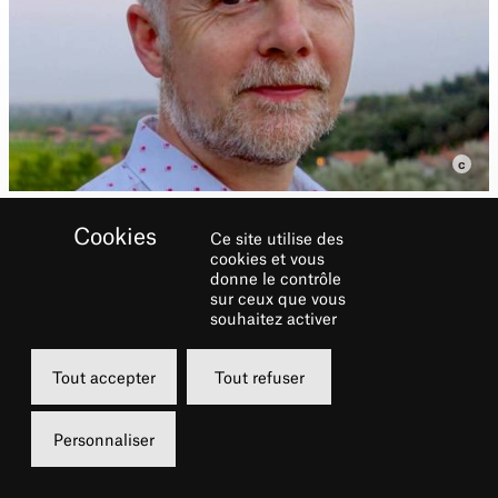
Ce site utilise des
cookies et vous
donne le contrôle
sur ceux que vous
souhaitez activer
Biographie
Tout accepter
Tout refuser
Formé à Warwick, puis à l’Old Vic Theatre
School de Bristol, Peter McKintosh est un
Personnaliser
habitué des grandes scènes britanniques,
aussi bien dans l’univers du théâtre et de la