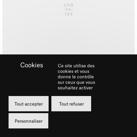
Ce site utilise des
cookies et vous
donne le contrôle
sur ceux que vous
souhaitez activer
Biographie
Tout accepter
Tout refuser
Trompettiste, compositeur et chef
Personnaliser
d’orchestre, Laurent Mignard a suivi une
formation musicale variée : fanfare et bals